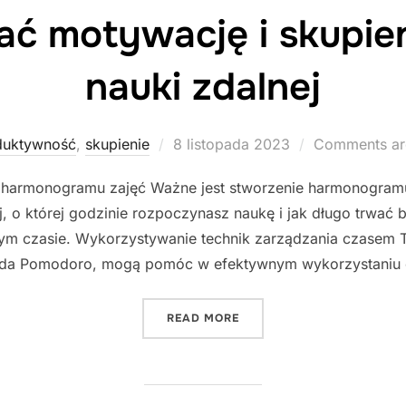
ać motywację i skupie
nauki zdalnej
Posted
duktywność
,
skupienie
8 listopada 2023
Comments ar
on
e harmonogramu zajęć Ważne jest stworzenie harmonogram
j, o której godzinie rozpoczynasz naukę i jak długo trwać 
m czasie. Wykorzystywanie technik zarządzania czasem T
oda Pomodoro, mogą pomóc w efektywnym wykorzystaniu 
"JAK UTRZYMAĆ MOTYWACJ
READ MORE