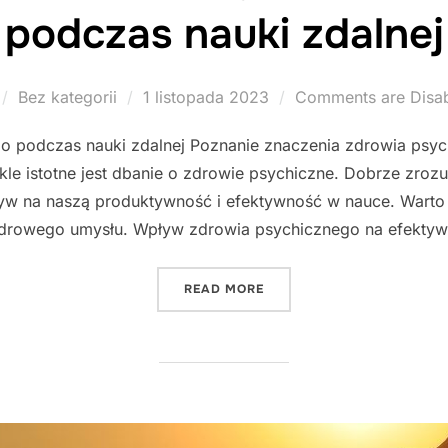
podczas nauki zdalnej
Posted
Bez kategorii
1 listopada 2023
Comments are Disa
on
o podczas nauki zdalnej Poznanie znaczenia zdrowia psyc
kle istotne jest dbanie o zdrowie psychiczne. Dobrze zro
w na naszą produktywność i efektywność w nauce. Warto 
zdrowego umysłu. Wpływ zdrowia psychicznego na efektyw
"JAK DBAĆ O ZDROWIE PS
READ MORE