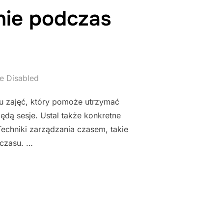
nie podczas
e Disabled
u zajęć, który pomoże utrzymać
będą sesje. Ustal także konkretne
echniki zarządzania czasem, takie
czasu. …
Ę I SKUPIENIE PODCZAS NAUKI ZDALNEJ"