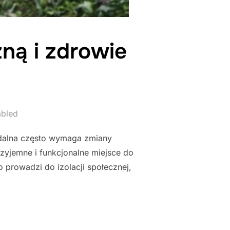
ną i zdrowie
abled
zdalna często wymaga zmiany
zyjemne i funkcjonalne miejsce do
o prowadzi do izolacji społecznej,
GĘ PSYCHICZNĄ I ZDROWIE PODCZAS NAUKI ZDALNEJ"