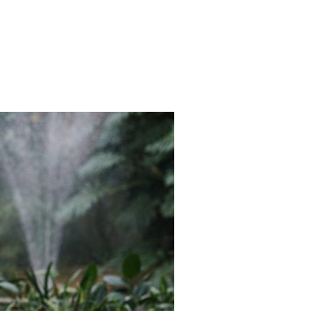
GĘ PSYCHICZNĄ I ZDROWIE PODCZAS NAUKI ZDALNEJ"