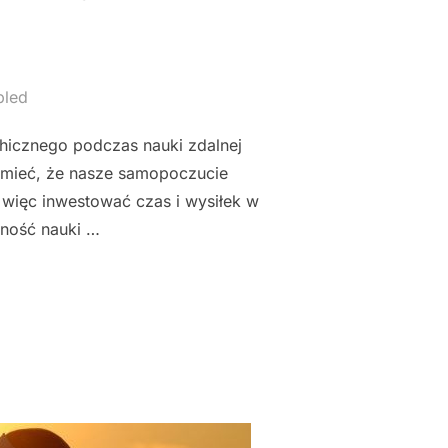
bled
hicznego podczas nauki zdalnej
zumieć, że nasze samopoczucie
więc inwestować czas i wysiłek w
ność nauki …
YCHICZNE I MOTYWACJĘ PODCZAS NAUKI ZDALNEJ"