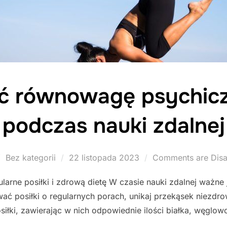
ć równowagę psychicz
podczas nauki zdalnej
Posted
Bez kategorii
22 listopada 2023
Comments are Disa
on
larne posiłki i zdrową dietę W czasie nauki zdalnej ważne j
wać posiłki o regularnych porach, unikaj przekąsek niezdr
osiłki, zawierając w nich odpowiednie ilości białka, węgl