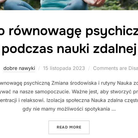
o równowagę psychicz
podczas nauki zdalnej
Posted
dobre nawyki
15 listopada 2023
Comments are Dis
on
równowagę psychiczną Zmiana środowiska i rutyny Nauka 
ywać na nasze samopoczucie. Ważne jest, aby stworzyć pr
entracji i relaksowi. Izolacja społeczna Nauka zdalna częst
gdy nie mamy możliwości spotykania …
"JAK ZADBAĆ O RÓWNOWA
READ MORE