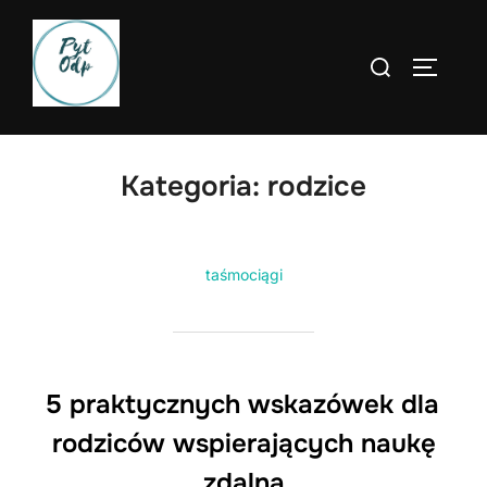
Skip
to
Search
TOGGLE
content
for:
Kategoria:
rodzice
taśmociągi
5 praktycznych wskazówek dla
rodziców wspierających naukę
zdalną