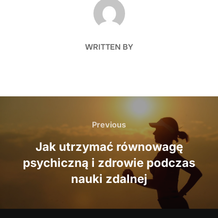
POST AUTHOR
WRITTEN BY
Nawigacja
wpisu
Previous
Previous
Jak utrzymać równowagę
psychiczną i zdrowie podczas
nauki zdalnej