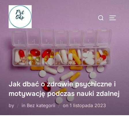
Skip
to
Search
TOGGLE
content
for:
Jak dbać o zdrowie psychiczne i
motywację podczas nauki zdalnej
Posted
by
in Bez kategorii
on
1 listopada 2023
on