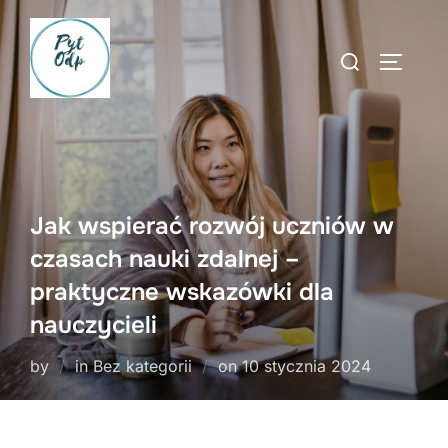
Skip
to
Search
TOGGLE
content
for:
Jak wspierać rozwój uczniów w
czasach nauki zdalnej –
praktyczne wskazówki dla
nauczycieli
Posted
by
in Bez kategorii
on
10 stycznia 2024
on