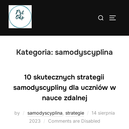
Skip
to
Search
TOGGLE
content
for:
Kategoria:
samodyscyplina
10 skutecznych strategii
samodyscypliny dla uczniów w
nauce zdalnej
Posted
by
samodyscyplina
,
strategie
14 sierpnia
on
2023
Comments are Disabled