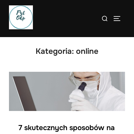
Skip
to
Search
TOGGLE
content
for:
Kategoria:
online
7 skutecznych sposobów na